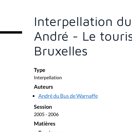
s
ê
t
e
Interpellation d
s
i
c
André - Le tour
i
:
Bruxelles
Type
Interpellation
Auteurs
André du Bus de Warnaffe
Session
2005 - 2006
Matières