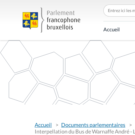
C
h
e
r
c
Accueil
h
e
r
p
a
r
V
Accueil
Documents parlementaires
o
u
Interpellation du Bus de Warnaffe André - 