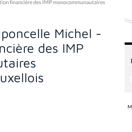
uation financière des IMP monocommunautaires
uponcelle Michel -
ancière des IMP
aires
uxellois
Mi