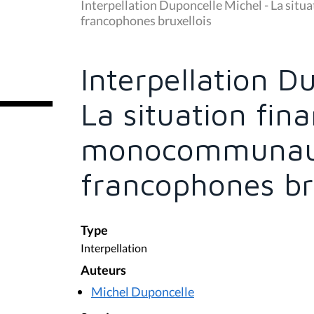
u
Interpellation Duponcelle Michel - La sit
s
francophones bruxellois
ê
t
e
s
Interpellation D
i
c
i
La situation fin
:
monocommunaut
francophones br
Type
Interpellation
Auteurs
Michel Duponcelle