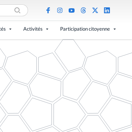
tés
Activités
Participation citoyenne