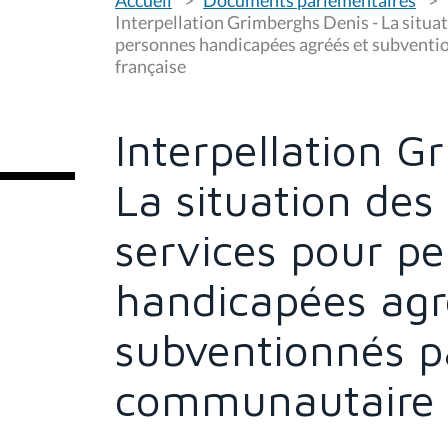
o
u
Interpellation Grimberghs Denis - La situat
s
personnes handicapées agréés et subvent
ê
française
t
e
s
i
c
Interpellation G
i
:
La situation des 
services pour p
handicapées agr
subventionnés p
communautaire 