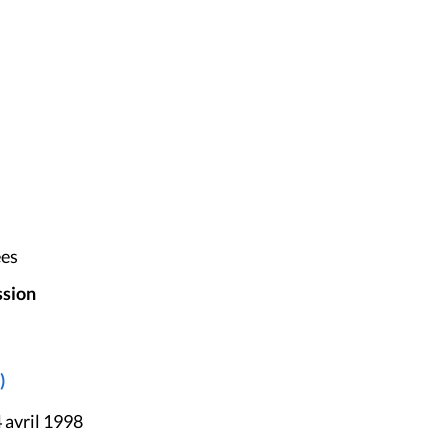
ées
ssion
)
 avril 1998