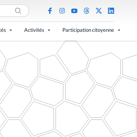
tés
Activités
Participation citoyenne