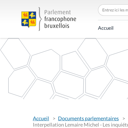
C
h
e
r
c
Accueil
h
e
r
p
a
r
V
Accueil
Documents parlementaires
o
u
Interpellation Lemaire Michel - Les inquié