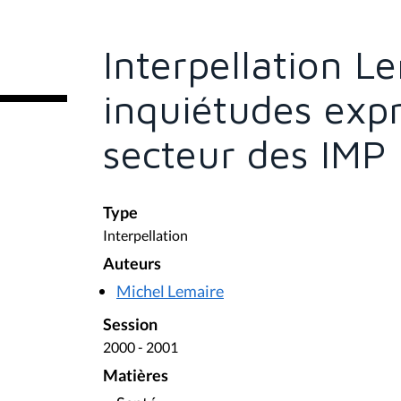
s
ê
t
e
Interpellation L
s
i
c
inquiétudes exp
i
:
secteur des IMP
Type
Interpellation
Auteurs
Michel Lemaire
Session
2000 - 2001
Matières