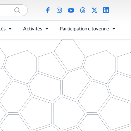
tés
Activités
Participation citoyenne