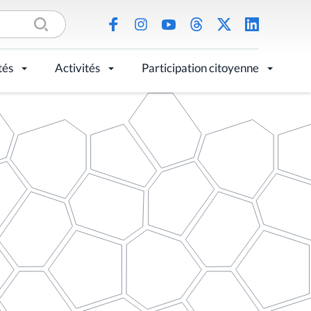
tés
Activités
Participation citoyenne