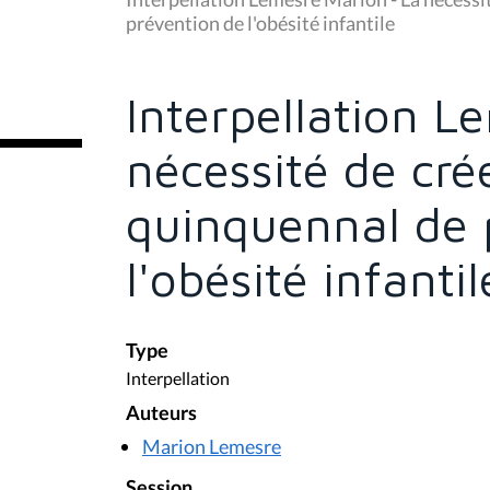
s
prévention de l'obésité infantile
ê
t
e
s
Interpellation L
i
c
i
nécessité de cr
:
quinquennal de 
l'obésité infantil
Type
Interpellation
Auteurs
Marion Lemesre
Session