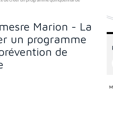
emesre Marion - La
éer un programme
prévention de
e
Mi