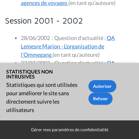
agences de voyages
(en tant qu'auteure)
Session 2001 - 2002
28/06/2002
:
Question d'actualité :
QA
Lemesre Marion - L'organisation de
l'Ommegang
(en tant qu'auteure)
22/03/2002
:
Question d'actualité :
QA
Lemesre Marion - L'emploi des jeunes
(en tant
STATISTIQUES NON
INTRUSIVES
qu'auteure)
Statistiques qui sont utilisées
pour améliorer le site sans
Session 1999 - 2000
directement suivre les
utilisateurs
07/12/1999
:
Rapport - Proposition de décret
modifiant le décret III de l'Assemblée de la
Gérer mes paramètres de confidentialité
Commission communautaire française de la