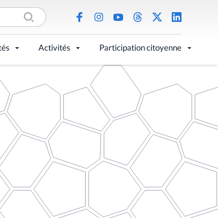
tés
Activités
Participation citoyenne