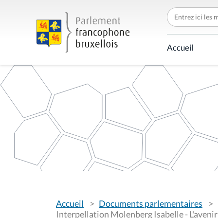
C
h
e
r
c
Accueil
h
e
r
p
a
r
V
Accueil
Documents parlementaires
o
u
Interpellation Molenberg Isabelle - L'avenir