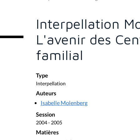
s
ê
t
e
Interpellation M
s
i
c
L'avenir des Cen
i
:
familial
Type
Interpellation
Auteurs
Isabelle Molenberg
Session
2004 - 2005
Matières