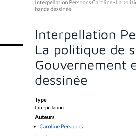
u
Interpellation Persoons Caroline - La polit
s
bande dessinée
ê
t
e
s
Interpellation P
i
c
i
La politique de 
:
Gouvernement et
dessinée
Type
Interpellation
Auteurs
Caroline Persoons