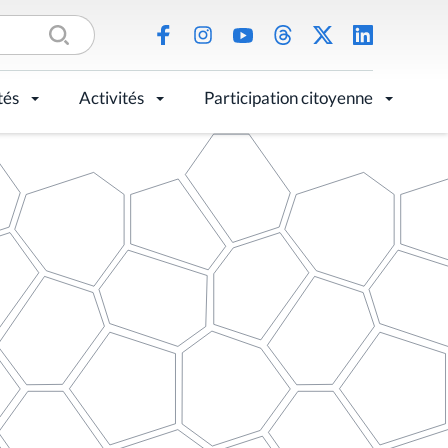
tés
Activités
Participation citoyenne