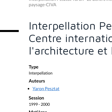
s
paysage-CIVA
ê
t
e
s
Interpellation P
i
c
i
Centre internatio
:
l'architecture e
Type
Interpellation
Auteurs
Yaron Pesztat
Session
1999 - 2000