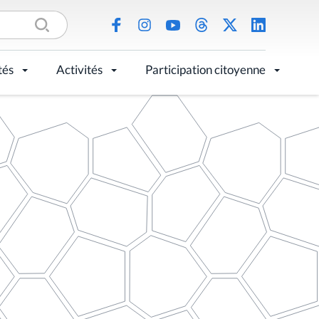
tés
Activités
Participation citoyenne