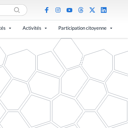
tés
Activités
Participation citoyenne