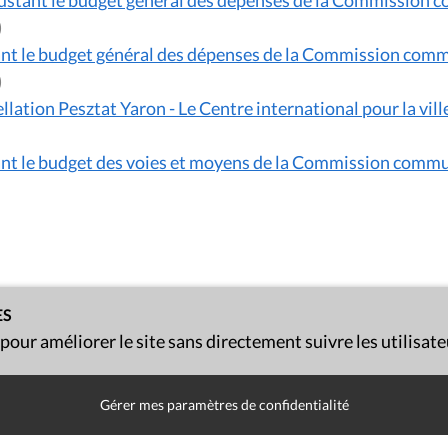
justant le budget général des dépenses de la Commission 
orateur )
tant le budget général des dépenses de la Commission comm
orateur )
llation Pesztat Yaron - Le Centre international pour la vill
tant le budget des voies et moyens de la Commission commu
ES
 pour améliorer le site sans directement suivre les utilisat
Gérer mes paramètres de confidentialité
Presse
Liens utiles