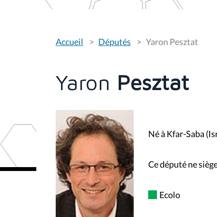
V
Accueil
Députés
Yaron Pesztat
o
u
s
ê
t
Yaron
Pesztat
e
s
i
c
i
:
Né à Kfar-Saba (Is
Ce député ne siège
Ecolo