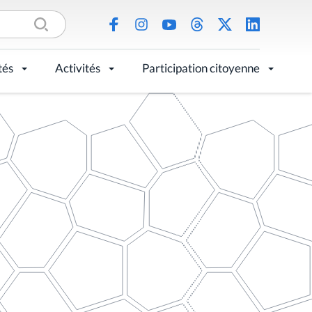
tés
Activités
Participation citoyenne