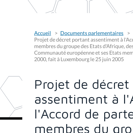
V
Accueil
Documents parlementaires
o
u
Projet de décret portant assentiment à l'Ac
s
membres du groupe des Etats d'Afrique, des 
ê
Communauté européenne et ses Etats membre
t
e
2000, fait à Luxembourg le 25 juin 2005
s
i
c
i
Projet de décret
:
assentiment à l'
l'Accord de parte
membres du gro