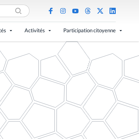
tés
Activités
Participation citoyenne