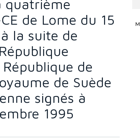
a quatrième
-CE de Lome du 15
Mi
 la suite de
 République
a République de
 Royaume de Suède
éenne signés à
vembre 1995