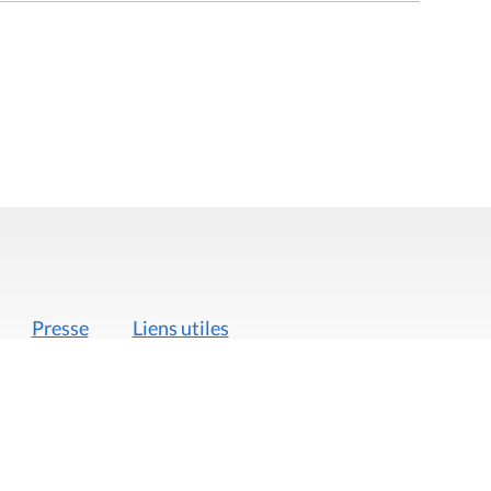
Presse
Liens utiles
 légales
Politique de données
Déclaration d'acces