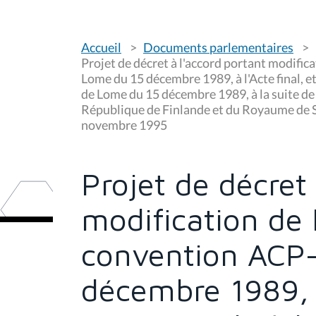
V
Accueil
Documents parlementaires
o
u
Projet de décret à l'accord portant modifi
s
Lome du 15 décembre 1989, à l'Acte final, 
ê
de Lome du 15 décembre 1989, à la suite de 
t
e
République de Finlande et du Royaume de S
s
novembre 1995
i
c
i
Projet de décret
:
modification de
convention ACP
décembre 1989, à