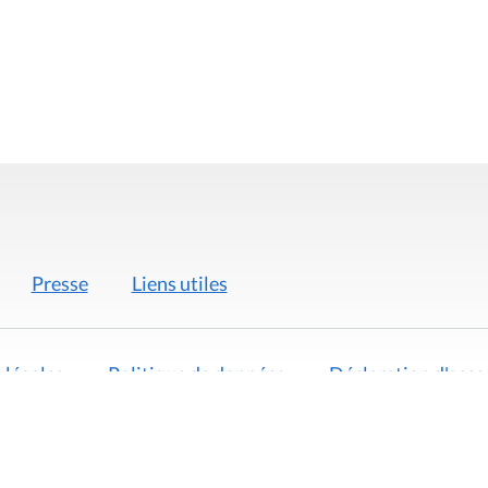
Presse
Liens utiles
 légales
Politique de données
Déclaration d'acces