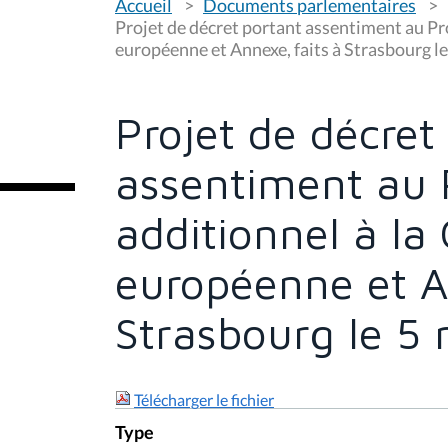
Accueil
Documents parlementaires
o
u
Projet de décret portant assentiment au Pro
s
européenne et Annexe, faits à Strasbourg l
ê
t
e
s
Projet de décret
i
c
i
assentiment au 
:
additionnel à la
européenne et A
Strasbourg le 5
Télécharger le fichier
Type