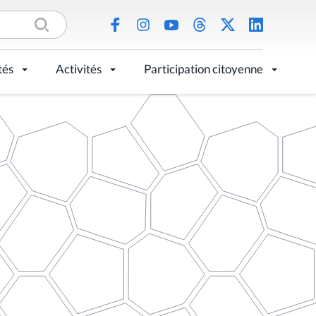
tés
Activités
Participation citoyenne