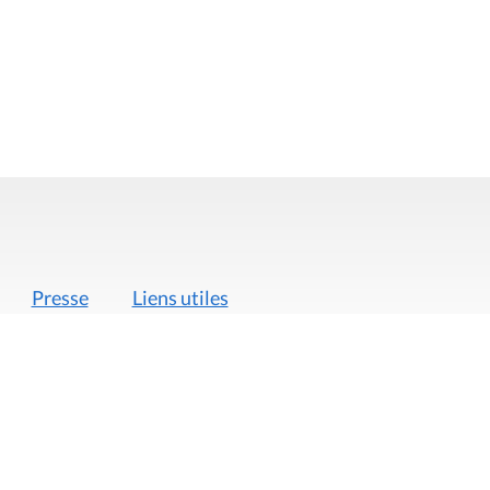
Presse
Liens utiles
 légales
Politique de données
Déclaration d'acces