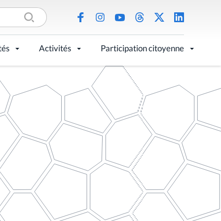
tés
Activités
Participation citoyenne