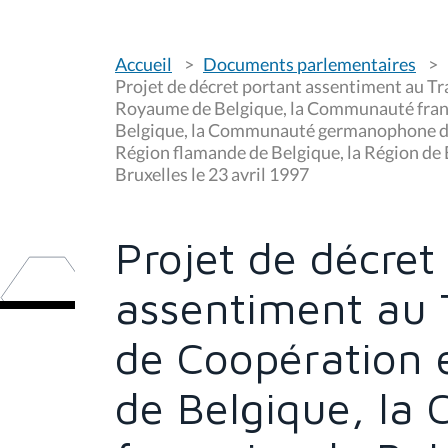
V
Accueil
Documents parlementaires
o
u
Projet de décret portant assentiment au Tr
s
Royaume de Belgique, la Communauté fran
ê
Belgique, la Communauté germanophone de 
t
e
Région flamande de Belgique, la Région de B
s
Bruxelles le 23 avril 1997
i
c
i
Projet de décret
:
assentiment au T
de Coopération 
de Belgique, l