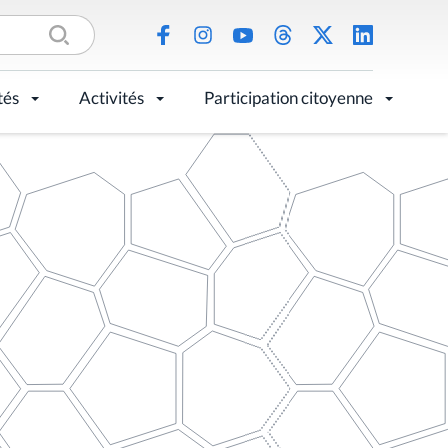
tés
Activités
Participation citoyenne