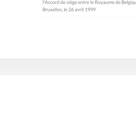
l'Accord de siège entre le Royaume de Belgiqu
Bruxelles, le 26 avril 1999
Contact
Mentions
Rue du Lombard 77
1000 Bruxelles