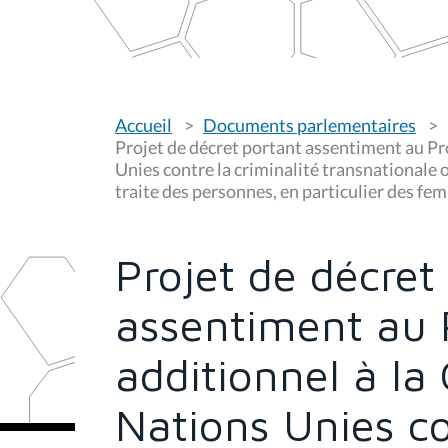
V
Accueil
Documents parlementaires
o
u
Projet de décret portant assentiment au Pr
s
Unies contre la criminalité transnationale o
ê
traite des personnes, en particulier des fe
t
e
s
i
c
Projet de décret
i
:
assentiment au 
additionnel à la
Nations Unies co