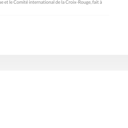
e et le Comité international de la Croix-Rouge, fait à
Presse
Liens utiles
 légales
Politique de données
Déclaration d'acces