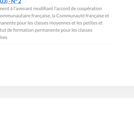
3) - N° 2
ent à l'avenant modifiant l'accord de coopération
 communautaire française, la Communauté française et
rmanente pour les classes moyennes et les petites et
stitut de formation permanente pour les classes
ises
Presse
Liens utiles