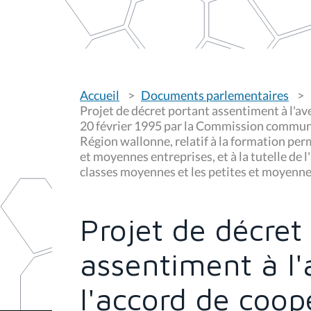
V
Accueil
Documents parlementaires
o
u
Projet de décret portant assentiment à l'av
s
20 février 1995 par la Commission communa
ê
Région wallonne, relatif à la formation per
t
e
et moyennes entreprises, et à la tutelle de
s
classes moyennes et les petites et moyenne
i
c
i
Projet de décret
:
assentiment à l
l'accord de coop