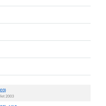
003)
llet 2003