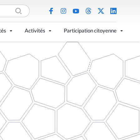
tés
Activités
Participation citoyenne