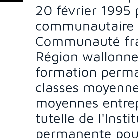
20 février 1995
communautaire f
Communauté fran
Région wallonne, 
formation perma
classes moyennes
moyennes entrepr
tutelle de l'Inst
permanente pour