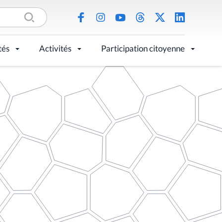
tés
Activités
Participation citoyenne