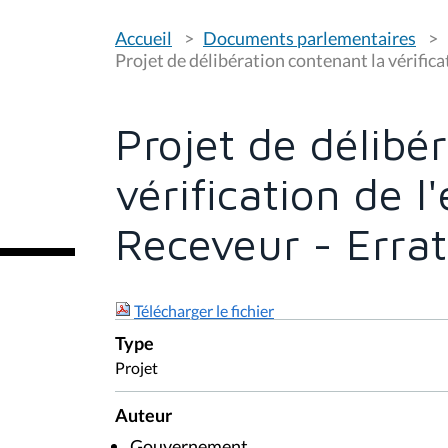
V
Accueil
Documents parlementaires
o
u
Projet de délibération contenant la vérifica
s
ê
t
e
Projet de délibé
s
i
c
vérification de l
i
:
Receveur - Erra
Télécharger le fichier
Type
Projet
Auteur
Gouvernement