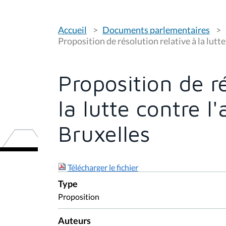
V
Accueil
Documents parlementaires
o
u
Proposition de résolution relative à la lutt
s
ê
t
e
Proposition de ré
s
i
c
la lutte contre l
i
:
Bruxelles
Télécharger le fichier
Type
Proposition
Auteurs