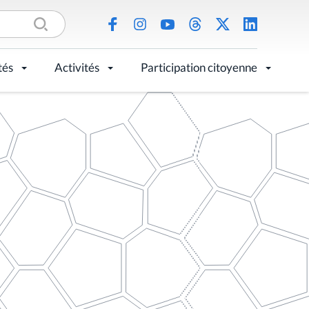
tés
Activités
Participation citoyenne