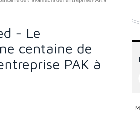
d - Le
une centaine de
'entreprise PAK à
Mi