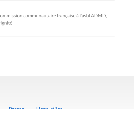
 Commission communautaire française à l'asbl ADMD,
ignité
Presse
Liens utiles
 légales
Politique de données
Déclaration d'acces