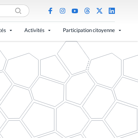
tés
Activités
Participation citoyenne