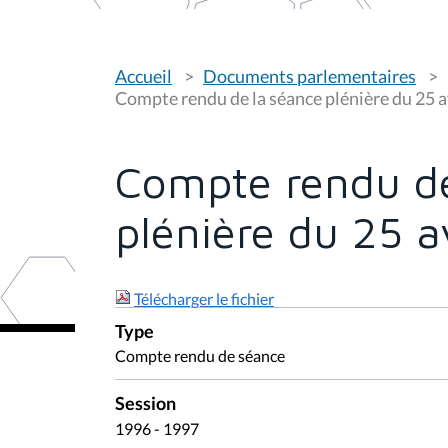
V
Accueil
Documents parlementaires
o
u
Compte rendu de la séance plénière du 25 a
s
ê
t
e
Compte rendu de
s
i
c
plénière du 25 a
i
:
Télécharger le fichier
Type
Compte rendu de séance
Session
1996 - 1997