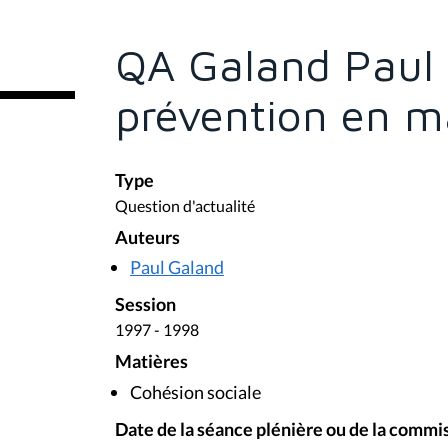
ê
t
e
QA Galand Paul 
s
i
c
prévention en ma
i
:
Type
Question d'actualité
Auteurs
Paul Galand
Session
1997 - 1998
Matières
Cohésion sociale
Date de la séance plénière ou de la commi