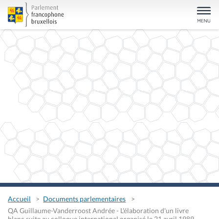
Accueil
Documents parlementaires
QA Guillaume-Vanderroost Andrée - L'élaboration d'un livre
blanc suite au colloque international organisé le 21 avril 1989