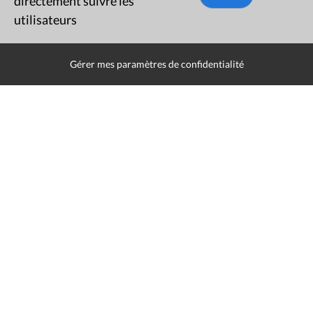
directement suivre les
utilisateurs
Gérer mes paramètres de confidentialité
Rue du Lombard 77
1000 Bruxelles
Contact
Presse
Liens utiles