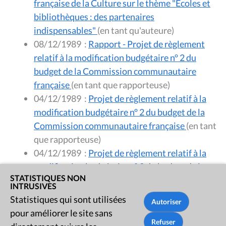
française de la Culture sur le thème "Ecoles et
bibliothèques : des partenaires
indispensables"
(en tant qu'auteure)
08/12/1989
:
Rapport - Projet de règlement
relatif à la modification budgétaire n° 2 du
budget de la Commission communautaire
française
(en tant que rapporteuse)
04/12/1989
:
Projet de règlement relatif à la
modification budgétaire n° 2 du budget de la
Commission communautaire française
(en tant
que rapporteuse)
04/12/1989
:
Projet de règlement relatif à la
modification budgétaire n° 2 du budget de la
STATISTIQUES NON
Commission communautaire française
(en tant
INTRUSIVES
qu'oratrice)
Statistiques qui sont utilisées
pour améliorer le site sans