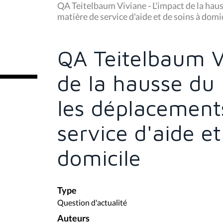
u
QA Teitelbaum Viviane - L'impact de la haus
s
matière de service d'aide et de soins à domi
ê
t
e
s
QA Teitelbaum V
i
c
i
de la hausse du 
:
les déplacement
service d'aide et
domicile
Type
Question d'actualité
Auteurs