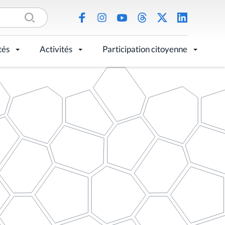
tés
Activités
Participation citoyenne