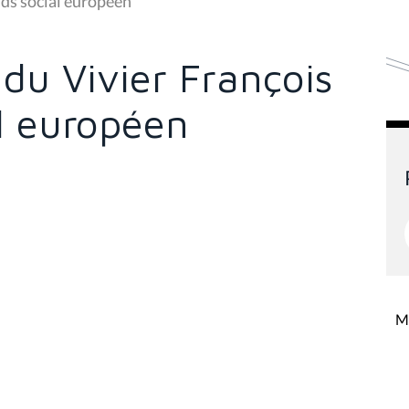
nds social européen
du Vivier François
l européen
Mi