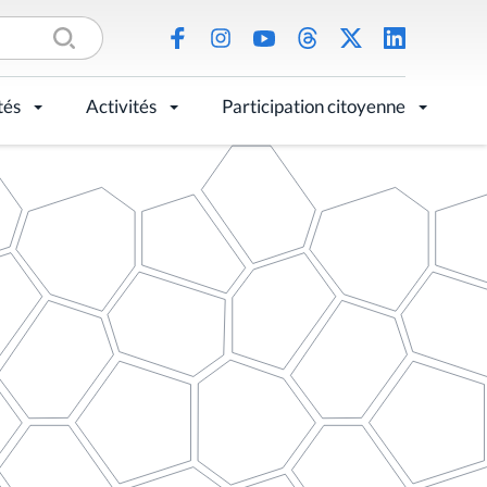
tés
Activités
Participation citoyenne