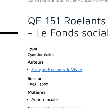
QE 151 Roelants du Vivier François - Le Fo
s
ê
t
e
QE 151 Roelants 
s
i
c
- Le Fonds socia
i
:
Type
Question écrite
Auteurs
François Roelants du Vivier
Session
1996 - 1997
Matières
Action sociale