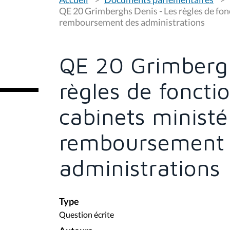
o
u
QE 20 Grimberghs Denis - Les règles de fon
s
remboursement des administrations
ê
t
e
s
QE 20 Grimbergh
i
c
i
règles de fonct
:
cabinets ministér
remboursement 
administrations
Type
Question écrite