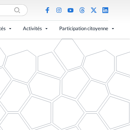
tés
Activités
Participation citoyenne