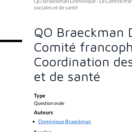
u
QO Braeckman Dominique - Le Comité fran
s
sociales et de santé
ê
t
e
s
QO Braeckman D
i
c
i
Comité francop
:
Coordination des
et de santé
Type
Question orale
Auteurs
Dominique Braeckman