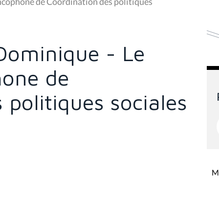
cophone de Coordination des politiques
ominique - Le
hone de
 politiques sociales
Mi