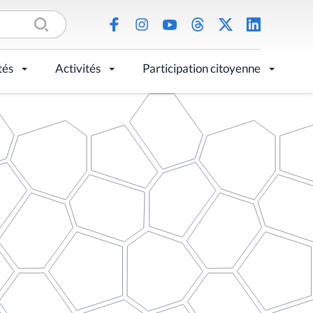
tés
Activités
Participation citoyenne