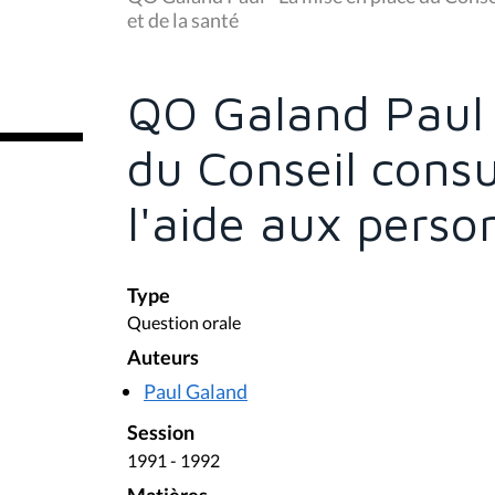
s
et de la santé
ê
t
e
s
QO Galand Paul 
i
c
i
du Conseil consul
:
l'aide aux perso
Type
Question orale
Auteurs
Paul Galand
Session
1991 - 1992