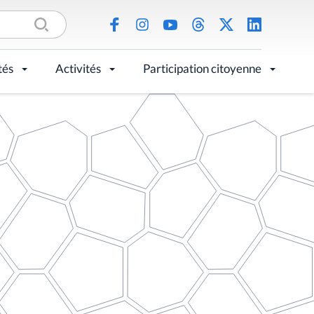
tés
Activités
Participation citoyenne