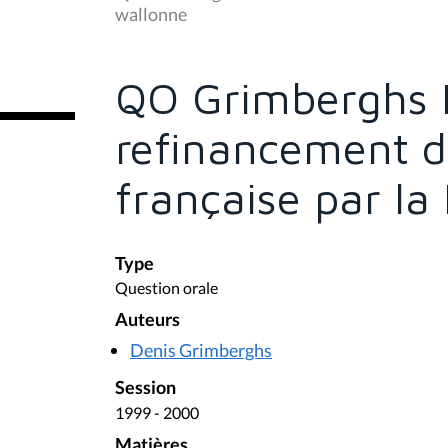
s
wallonne
ê
t
e
s
QO Grimberghs D
i
c
i
refinancement 
:
française par la
Type
Question orale
Auteurs
Denis Grimberghs
Session
1999 - 2000
Matières