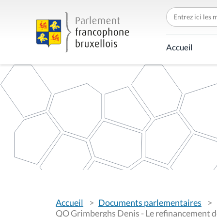
C
h
e
r
c
Accueil
h
e
r
p
a
r
V
Accueil
Documents parlementaires
o
u
QO Grimberghs Denis - Le refinancement d