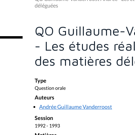
s
déléguées
ê
t
e
s
QO Guillaume-V
i
c
i
- Les études réa
:
des matières dé
Type
Question orale
Auteurs
Andrée Guillaume Vanderroost
Session
1992 - 1993