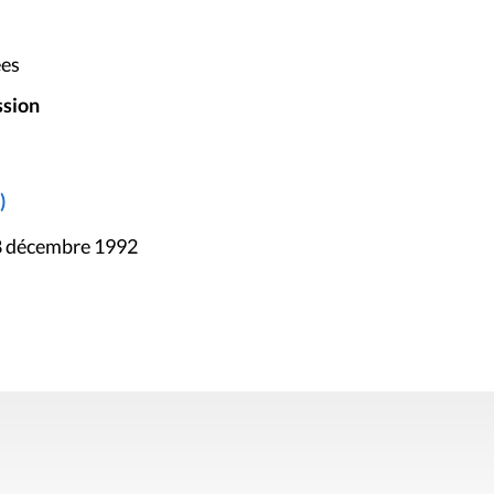
ées
ssion
)
18 décembre 1992