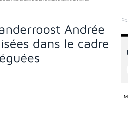
anderroost Andrée
lisées dans le cadre
léguées
Mi