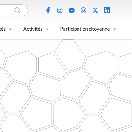
tés
Activités
Participation citoyenne