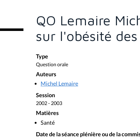
ê
t
e
QO Lemaire Mich
s
i
c
sur l'obésité des
i
:
Type
Question orale
Auteurs
Michel Lemaire
Session
2002 - 2003
Matières
Santé
Date de la séance plénière ou de la commi