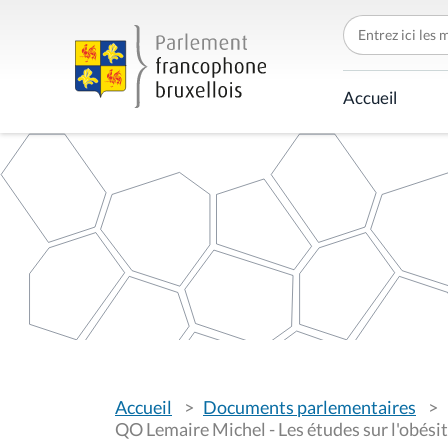
C
h
e
r
c
Accueil
h
e
r
p
a
r
V
Accueil
Documents parlementaires
o
u
QO Lemaire Michel - Les études sur l'obésit
s