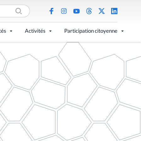
tés
Activités
Participation citoyenne