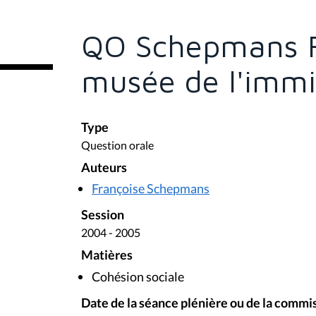
ê
t
e
QO Schepmans F
s
i
c
musée de l'immi
i
:
Type
Question orale
Auteurs
Françoise Schepmans
Session
2004 - 2005
Matières
Cohésion sociale
Date de la séance plénière ou de la commi