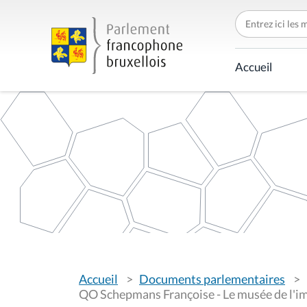
C
h
e
r
c
Accueil
h
e
r
p
a
r
V
Accueil
Documents parlementaires
o
u
QO Schepmans Françoise - Le musée de l'i
s