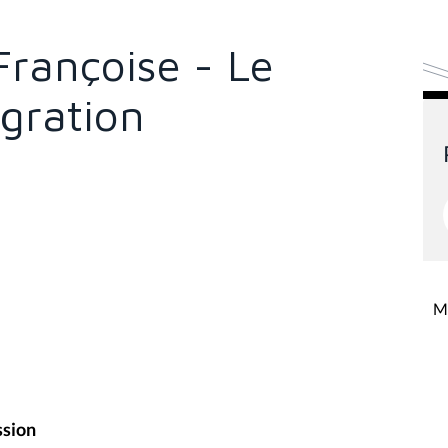
rançoise - Le
gration
Mi
ssion