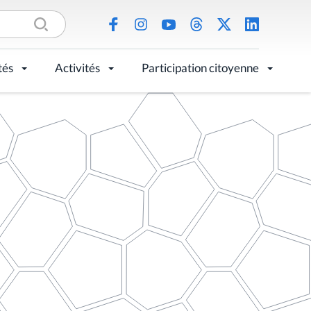
tés
Activités
Participation citoyenne