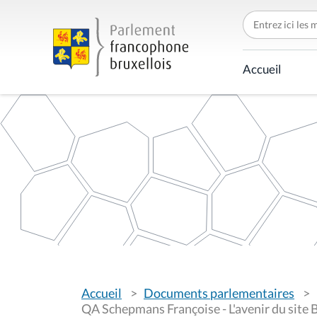
C
h
e
r
c
Accueil
h
e
r
p
a
r
V
Accueil
Documents parlementaires
o
u
QA Schepmans Françoise - L'avenir du site 