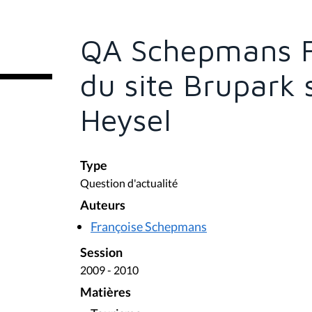
s
ê
t
e
QA Schepmans Fr
s
i
c
du site Brupark 
i
:
Heysel
Type
Question d'actualité
Auteurs
Françoise Schepmans
Session
2009 - 2010
Matières