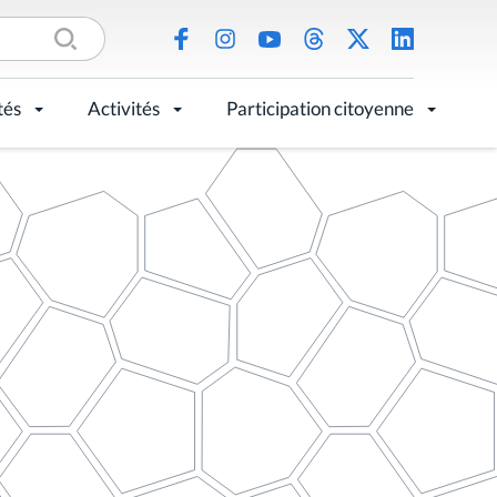
tés
Activités
Participation citoyenne