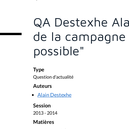
s
ê
t
e
QA Destexhe Ala
s
i
c
de la campagne "
i
:
possible"
Type
Question d'actualité
Auteurs
Alain Destexhe
Session
2013 - 2014
Matières