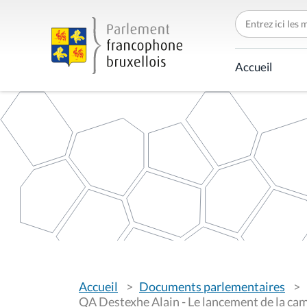
C
h
e
r
c
Accueil
h
e
r
p
a
r
V
Accueil
Documents parlementaires
o
u
QA Destexhe Alain - Le lancement de la cam