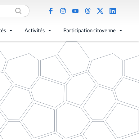
tés
Activités
Participation citoyenne