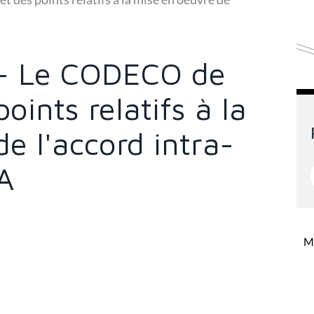
 - Le CODECO de
oints relatifs à la
e l'accord intra-
A
Mi