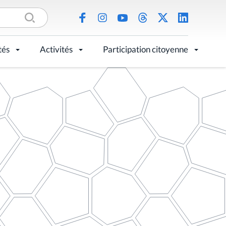
tés
Activités
Participation citoyenne