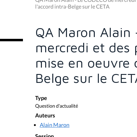
s
l'accord intra-Belge sur le CETA
ê
t
e
s
QA Maron Alain
i
c
i
mercredi et des p
:
mise en oeuvre d
Belge sur le CET
Type
Question d'actualité
Auteurs
Alain Maron
Session