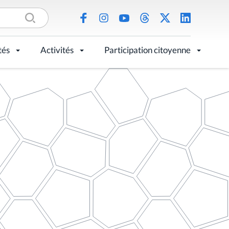
tés
Activités
Participation citoyenne