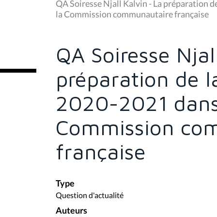
u
QA Soiresse Njall Kalvin - La préparation d
s
la Commission communautaire française
ê
t
e
s
QA Soiresse Njal
i
c
i
préparation de l
:
2020-2021 dans 
Commission co
française
Type
Question d'actualité
Auteurs