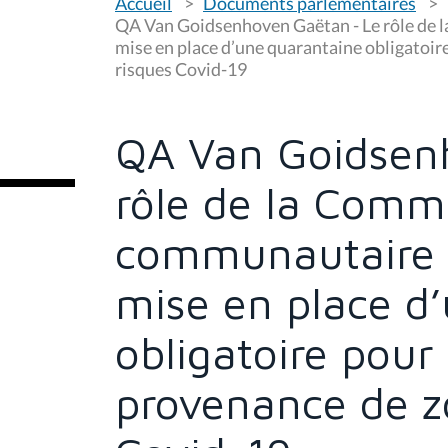
Accueil
Documents parlementaires
o
u
QA Van Goidsenhoven Gaëtan - Le rôle de 
s
mise en place d’une quarantaine obligatoir
ê
risques Covid-19
t
e
s
i
c
QA Van Goidsen
i
:
rôle de la Comm
communautaire f
mise en place d
obligatoire pour
provenance de z