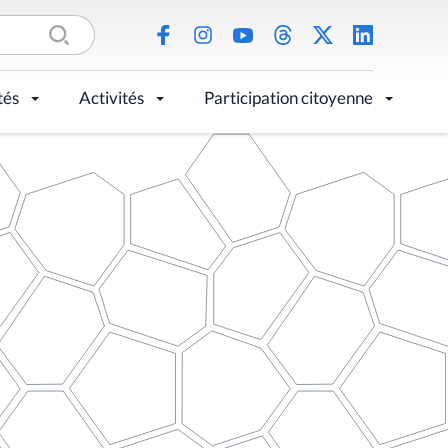
tés
Activités
Participation citoyenne