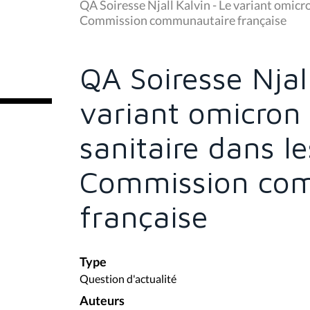
u
QA Soiresse Njall Kalvin - Le variant omicron
s
Commission communautaire française
ê
t
e
s
QA Soiresse Njal
i
c
i
variant omicron 
:
sanitaire dans le
Commission co
française
Type
Question d'actualité
Auteurs