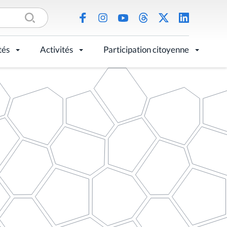
tés
Activités
Participation citoyenne