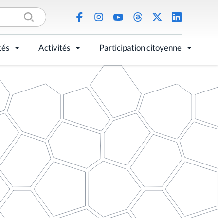
tés
Activités
Participation citoyenne