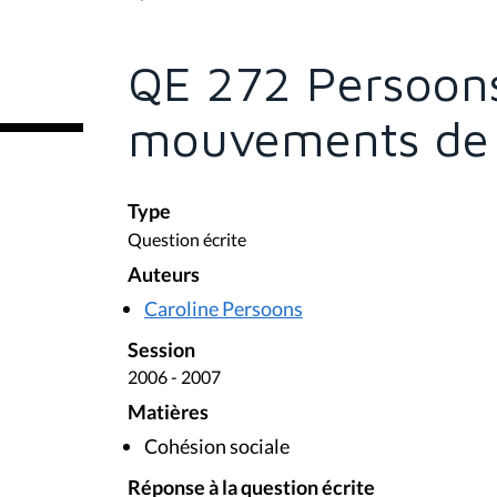
s
ê
t
e
QE 272 Persoons
s
i
c
mouvements de 
i
:
Type
Question écrite
Auteurs
Caroline Persoons
Session
2006 - 2007
Matières
Cohésion sociale
Réponse à la question écrite