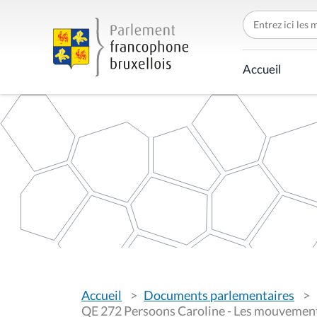
C
h
e
r
c
Accueil
h
e
r
p
a
r
V
Accueil
Documents parlementaires
o
u
QE 272 Persoons Caroline - Les mouvement