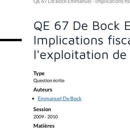
u
QE 67 De Bock Emmanuel - Implications fisc
s
ê
t
e
QE 67 De Bock 
s
i
c
Implications fisc
i
:
l'exploitation d
Type
Question écrite
Auteurs
Emmanuel De Bock
Session
2009 - 2010
Matières