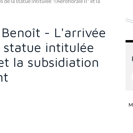
de la statue intitulée "l'Aéroflorale II" et la
Benoît - L'arrivée
 statue intitulée
 et la subsidiation
nt
Mi