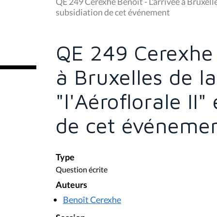
u
QE 249 Cerexhe Benoît - L'arrivée à Bruxelles 
s
subsidiation de cet événement
ê
t
e
s
QE 249 Cerexhe 
i
c
i
à Bruxelles de la
:
"l'Aéroflorale II"
de cet événeme
Type
Question écrite
Auteurs
Benoît Cerexhe