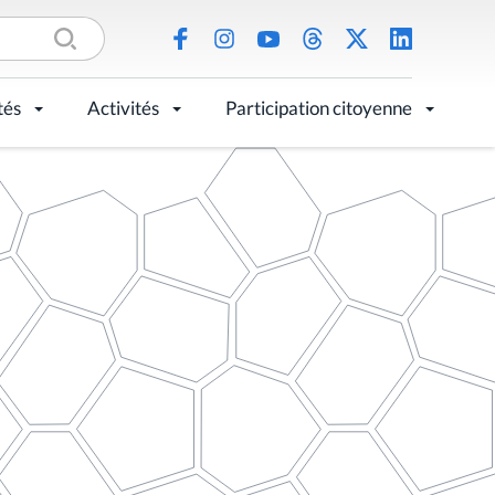
tés
Activités
Participation citoyenne