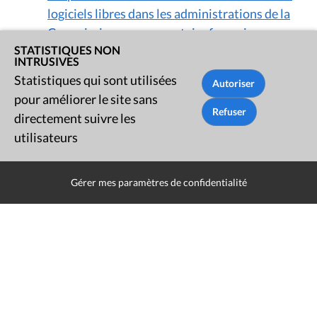
logiciels libres dans les administrations de la
Commission communautaire française -
STATISTIQUES NON
Proposition de décret concernant l'usage de
INTRUSIVES
standards ouverts et de logiciels libres dans
Statistiques qui sont utilisées
l'administration de la Commission
pour améliorer le site sans
communautaire française
(en tant qu'orateur )
directement suivre les
utilisateurs
Session 2002 - 2003
Gérer mes paramètres de confidentialité
27/06/2003
:
RAPPORT - Proposition de
décret créant un Fonds budgétaire en matière
de loterie
(en tant qu'auteur )
24/02/2003
:
Rapport - Proposition de décret
relatif à l'utilisation de logiciels libres dans les
administrations de la Commission
communautaire française - Proposition de