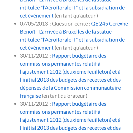
intitulée "l'Aéroflorale II" et la subsidiation de
cet événement
(en tant qu'auteur )
07/05/2013
:
Question écrite :
QE 245 Cerexhe
Benoît - L'arrivée à Bruxelles de la statue
intitulée "l'Aéroflorale II" et la subsidiation de
cet événement
(en tant qu'auteur )
30/11/2012
:
Rapport budgétaire des
commissions permanentes relatif à
l'ajustement 2012 (deuxième feuilleton) et à
l'initial 2013 des budgets des recettes et des
dépenses de la Commission communautaire
française
(en tant qu'orateur )
30/11/2012
:
Rapport budgétaire des
commissions permanentes relatif à
l'ajustement 2012 (deuxième feuilleton) et à
l'initial 2013 des budgets des recettes et des