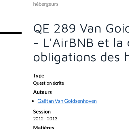
s
hébergeurs
ê
t
e
s
QE 289 Van Goi
i
c
i
- L'AirBNB et la 
:
obligations des
Type
Question écrite
Auteurs
Gaëtan Van Goidsenhoven
Session
2012 - 2013
Matières