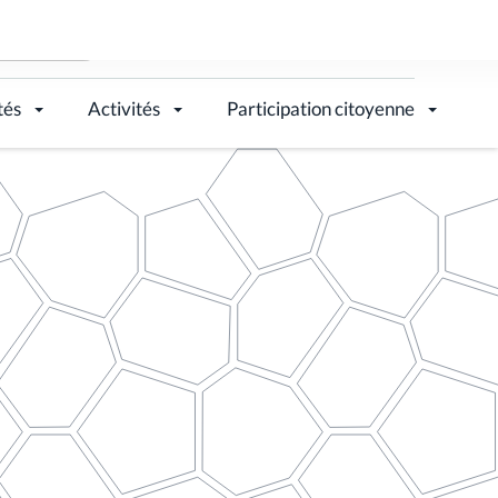
tés
Activités
Participation citoyenne