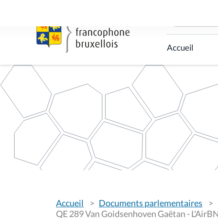
C
h
e
r
c
Accueil
h
e
r
p
a
r
V
Accueil
Documents parlementaires
o
u
QE 289 Van Goidsenhoven Gaëtan - L'AirBNB 