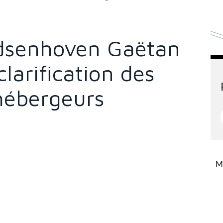
dsenhoven Gaëtan
clarification des
 hébergeurs
Mi