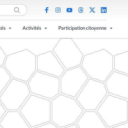
tés
Activités
Participation citoyenne