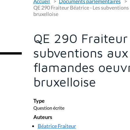
Accueil
Documents parlementaires
o
u
QE 290 Fraiteur Béatrice - Les subvention
s
bruxelloise
ê
t
e
s
QE 290 Fraiteur 
i
c
i
subventions aux
:
flamandes oeuv
bruxelloise
Type
Question écrite
Auteurs
Béatrice Fraiteur