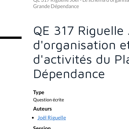
s
Grande Dépendance
ê
t
e
s
QE 317 Riguelle
i
c
i
d'organisation et
:
d'activités du P
Dépendance
Type
Question écrite
Auteurs
Joël Riguelle
Session