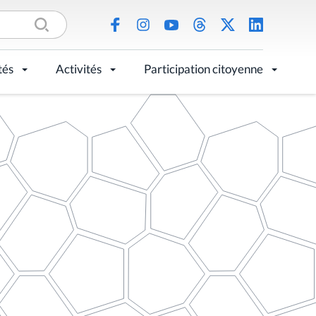
tés
Activités
Participation citoyenne