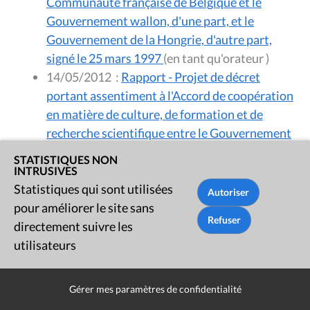
Communauté française de Belgique et le
Gouvernement wallon, d'une part, et le
Gouvernement de la Hongrie, d'autre part,
signé le 25 mars 1997
(en tant qu'orateur )
14/05/2012
:
Rapport - Projet de décret
portant assentiment à l'Accord de coopération
en matière de culture, de formation et de
recherche scientifique entre le Gouvernement
de la Communauté française, le Gouvernement
STATISTIQUES NON
de la Wallonie et le Collège de la Commission
INTRUSIVES
communautaire française de la Région de
Statistiques qui sont utilisées
Bruxelles-Capitale, d'une part, et la République
pour améliorer le site sans
de Turquie, d'autre part, fait à Bruxelles le 7
directement suivre les
juin 2011
(en tant qu'orateur )
utilisateurs
14/05/2012
:
Rapport - Projet de décret
portant assentiment à l'Accord de coopération
Gérer mes paramètres de confidentialité
entre la Communauté française, la Région