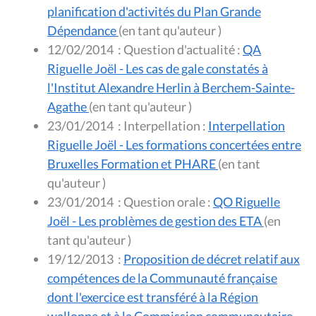
planification d'activités du Plan Grande
Dépendance
(en tant qu'auteur )
12/02/2014
:
Question d'actualité :
QA
Riguelle Joël - Les cas de gale constatés à
l'Institut Alexandre Herlin à Berchem-Sainte-
Agathe
(en tant qu'auteur )
23/01/2014
:
Interpellation :
Interpellation
Riguelle Joël - Les formations concertées entre
Bruxelles Formation et PHARE
(en tant
qu'auteur )
23/01/2014
:
Question orale :
QO Riguelle
Joël - Les problèmes de gestion des ETA
(en
tant qu'auteur )
19/12/2013
:
Proposition de décret relatif aux
compétences de la Communauté française
dont l'exercice est transféré à la Région
wallonne et à la Commission communautaire