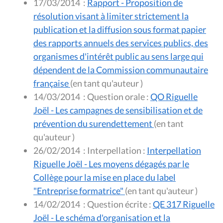
17/03/2014
:
Rapport - Proposition de
résolution visant à limiter strictement la
publication et la diffusion sous format papier
des rapports annuels des services publics, des
organismes d'intérêt public au sens large qui
dépendent de la Commission communautaire
française
(en tant qu'auteur )
14/03/2014
:
Question orale :
QO Riguelle
Joël - Les campagnes de sensibilisation et de
prévention du surendettement
(en tant
qu'auteur )
26/02/2014
:
Interpellation :
Interpellation
Riguelle Joël - Les moyens dégagés par le
Collège pour la mise en place du label
"Entreprise formatrice"
(en tant qu'auteur )
14/02/2014
:
Question écrite :
QE 317 Riguelle
Joël - Le schéma d'organisation et la