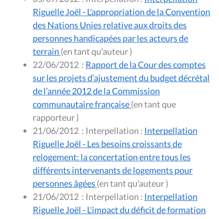
Riguelle Joël - L'appropriation de la Convention
des Nations Unies relative aux droits des
personnes handicapées par les acteurs de
terrain
(en tant qu'auteur )
22/06/2012
:
Rapport de la Cour des comptes
sur les projets d’ajustement du budget décrétal
de l’année 2012 de la Commission
communautaire française
(en tant que
rapporteur )
21/06/2012
:
Interpellation :
Interpellation
Riguelle Joël - Les besoins croissants de
relogement: la concertation entre tous les
différents intervenants de logements pour
personnes âgées
(en tant qu'auteur )
21/06/2012
:
Interpellation :
Interpellation
Riguelle Joël - L'impact du déficit de formation