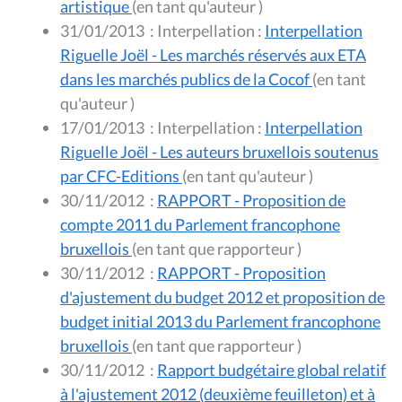
artistique
(en tant qu'auteur )
31/01/2013
:
Interpellation :
Interpellation
Riguelle Joël - Les marchés réservés aux ETA
dans les marchés publics de la Cocof
(en tant
qu'auteur )
17/01/2013
:
Interpellation :
Interpellation
Riguelle Joël - Les auteurs bruxellois soutenus
par CFC-Editions
(en tant qu'auteur )
30/11/2012
:
RAPPORT - Proposition de
compte 2011 du Parlement francophone
bruxellois
(en tant que rapporteur )
30/11/2012
:
RAPPORT - Proposition
d'ajustement du budget 2012 et proposition de
budget initial 2013 du Parlement francophone
bruxellois
(en tant que rapporteur )
30/11/2012
:
Rapport budgétaire global relatif
à l'ajustement 2012 (deuxième feuilleton) et à