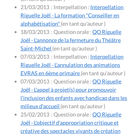
21/03/2013
:
Interpellation :
Interpellation
Riguelle Joël - La formation "Conseiller en
alphabétisation"
(en tant qu'auteur )
18/03/2013
:
Question orale :
QO Riguelle
Joël - L'annonce de la fermeture du Théâtre
Saint-Michel
(en tant qu'auteur )
07/03/2013
:
Interpellation :
Interpellation
Riguelle Joël - L'annulation des animations
EVRAS en 6ème primaire
(en tant qu'auteur )
07/03/2013
:
Question orale :
QO Riguelle
Joël - L'appel à projet(s) pour promouvoir
l'inclusion des enfants avec handicap dans les
milieux d'accueil
(en tant qu'auteur )
25/02/2013
:
Question orale :
QO Riguelle
Joël - L'objectif d'appropriation critique et
créative des spectacles vivants de création