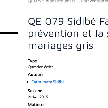
u
QE 079 Sidibé Fatoumata - La prévention et 
s
ê
t
e
QE 079 Sidibé F
s
i
c
prévention et la 
i
:
mariages gris
Type
Question écrite
Auteurs
Fatoumata Sidibé
Session
2014 - 2015
Matières