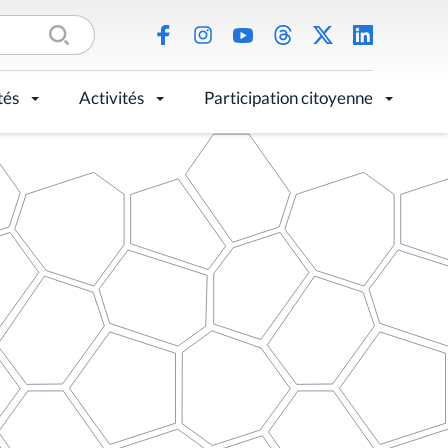
tés
Activités
Participation citoyenne