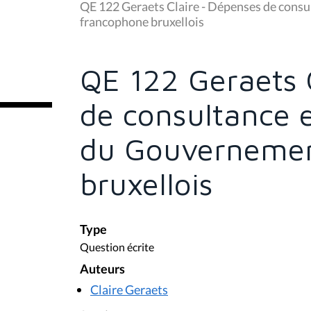
u
QE 122 Geraets Claire - Dépenses de cons
s
francophone bruxellois
ê
t
e
s
QE 122 Geraets 
i
c
i
de consultance 
:
du Gouvernemen
bruxellois
Type
Question écrite
Auteurs
Claire Geraets