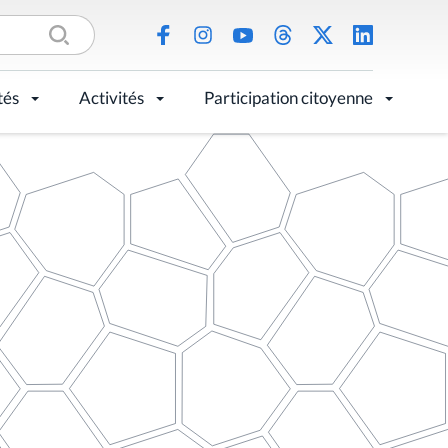
tés
Activités
Participation citoyenne