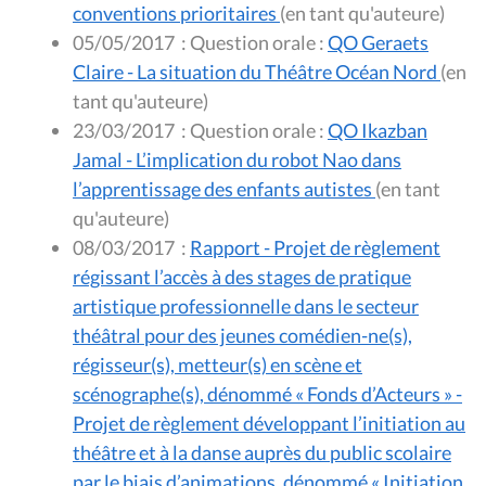
conventions prioritaires
(en tant qu'auteure)
05/05/2017
:
Question orale :
QO Geraets
Claire - La situation du Théâtre Océan Nord
(en
tant qu'auteure)
23/03/2017
:
Question orale :
QO Ikazban
Jamal - L’implication du robot Nao dans
l’apprentissage des enfants autistes
(en tant
qu'auteure)
08/03/2017
:
Rapport - Projet de règlement
régissant l’accès à des stages de pratique
artistique professionnelle dans le secteur
théâtral pour des jeunes comédien-ne(s),
régisseur(s), metteur(s) en scène et
scénographe(s), dénommé « Fonds d’Acteurs » -
Projet de règlement développant l’initiation au
théâtre et à la danse auprès du public scolaire
par le biais d’animations, dénommé « Initiation