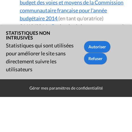
budget des voies et moyens de la Commission
communautaire française pour l'année
budgétaire 2014
(en tant qu'oratrice)
31/10/2014
:
Projet de règlement contenant le
STATISTIQUES NON
budget général des dépenses de la Commission
INTRUSIVES
communautaire française pour l'année
Statistiques qui sont utilisées
budgétaire 2015
(en tant qu'oratrice)
pour améliorer le site sans
31/10/2014
:
Projet de décret contenant le
directement suivre les
budget des voies et moyens de la Commission
utilisateurs
communautaire française pour l'année
budgétaire 2015
(en tant qu'oratrice)
Gérer mes paramètres de confidentialité
31/10/2014
:
Projet de décret ajustant le
budget général des dépenses de la Commission
communautaire française pour l'année
budgétaire 2014
(en tant qu'oratrice)
31/10/2014
:
Projet de décret contenant le
budget général des dépenses de la Commission