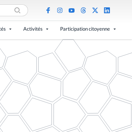
tés
Activités
Participation citoyenne