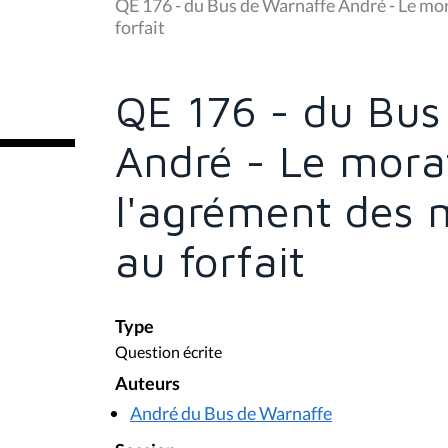
u
QE 176 - du Bus de Warnaffe André - Le mo
s
forfait
ê
t
e
s
QE 176 - du Bus
i
c
i
André - Le morat
:
l'agrément des 
au forfait
Type
Question écrite
Auteurs
André du Bus de Warnaffe